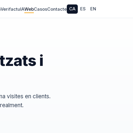
CA
ES
EN
m
Verifactu
IA
Web
Casos
Contacte
tzats i
a visites en clients.
realment.