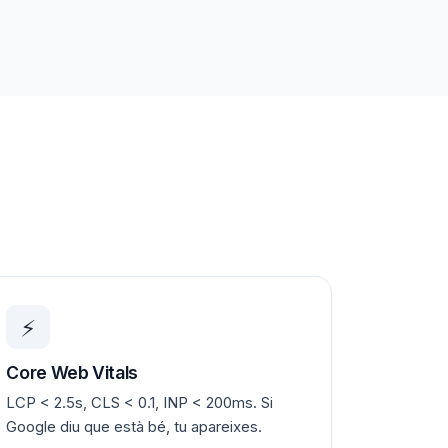
⚡
Core Web Vitals
LCP < 2.5s, CLS < 0.1, INP < 200ms. Si
Google diu que està bé, tu apareixes.