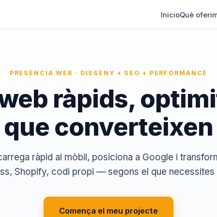
Inicio
Què oferi
PRESÈNCIA WEB · DISSENY + SEO + PERFORMANCE
web ràpids, optimi
que converteixen
rrega ràpid al mòbil, posiciona a Google i transform
s, Shopify, codi propi — segons el que necessites 
Comença el meu projecte