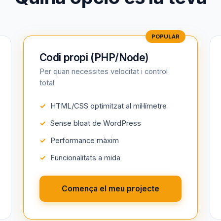
Codi propi (PHP/Node)
Per quan necessites velocitat i control
total
HTML/CSS optimitzat al mil·límetre
Sense bloat de WordPress
Performance màxim
Funcionalitats a mida
Comença el meu projecte