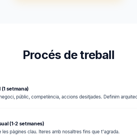
Procés de treball
al (1 setmana)
negoci, públic, competència, accions desitjades. Definim arquitec
sual (1-2 setmanes)
les pàgines clau. Iteres amb nosaltres fins que t'agrada.