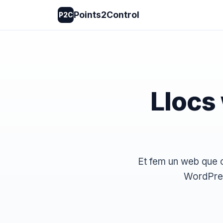
Points2Control
P2C
Llocs 
Et fem un web que ca
WordPres