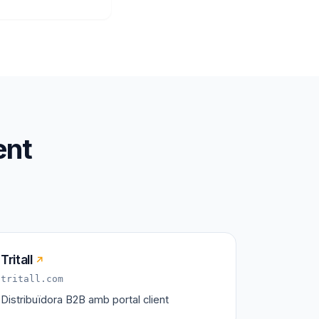
ent
Tritall
↗
tritall.com
Distribuïdora B2B amb portal client