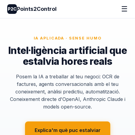
☰
Points2Control
P2C
IA APLICADA · SENSE HUMO
Intel·ligència artificial que
estalvia hores reals
Posem la IA a treballar al teu negoci: OCR de
factures, agents conversacionals amb el teu
coneixement, anàlisi predictiu, automatització.
Coneixement directe d'OpenAI, Anthropic Claude i
models open-source.
Explica'm què puc estalviar