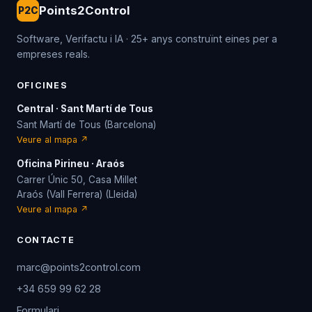
Points2Control
P2C
Software, Verifactu i IA · 25+ anys construïnt eines per a
empreses reals.
OFICINES
Central · Sant Martí de Tous
Sant Martí de Tous (Barcelona)
Veure al mapa ↗
Oficina Pirineu · Araós
Carrer Únic 50, Casa Millet
Araós (Vall Ferrera) (Lleida)
Veure al mapa ↗
CONTACTE
marc@points2control.com
+34 659 99 62 28
Formulari