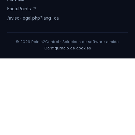
FactuPoints ↗
/aviso-legal.php?lang=ca
© 2026 Points2Control · Solucions de software a mida
·
Configuració de cookies