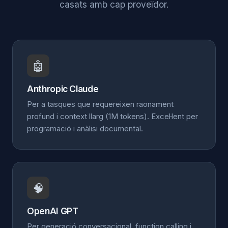
casats amb cap proveïdor.
🤖
Anthropic Claude
Per a tasques que requereixen raonament
profund i context llarg (1M tokens). Excel·lent per
programació i anàlisi documental.
🧠
OpenAI GPT
Per generació conversacional, function calling i