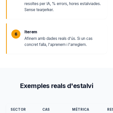
resoltes per IA, % errors, hores estalviades.
Sense tearjerker.
Iterem
Afinem amb dades reals d'ús. Si un cas
concret falla, l'aprenem i l'arreglem.
Exemples reals d'estalvi
SECTOR
CAS
MÈTRICA
RE