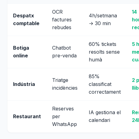
OCR
14
Despatx
4h/setmana
factures
ho
comptable
→ 30 min
rebudes
re
60% tickets
5 
Botiga
Chatbot
resolts sense
me
online
pre-venda
humà
cu
85%
Triatge
2 
Indústria
classificat
incidències
ll
correctament
Reserves
IA gestiona el
Re
Restaurant
per
calendari
24
WhatsApp