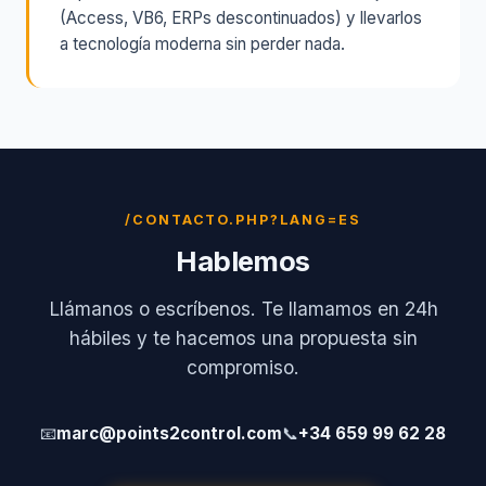
(Access, VB6, ERPs descontinuados) y llevarlos
a tecnología moderna sin perder nada.
/CONTACTO.PHP?LANG=ES
Hablemos
Llámanos o escríbenos. Te llamamos en 24h
hábiles y te hacemos una propuesta sin
compromiso.
📧
marc@points2control.com
📞
+34 659 99 62 28