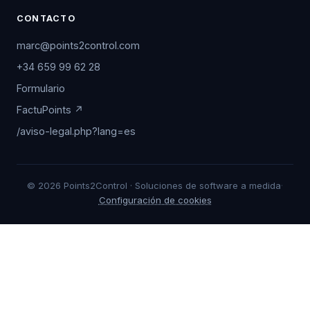
CONTACTO
marc@points2control.com
+34 659 99 62 28
Formulario
FactuPoints ↗
/aviso-legal.php?lang=es
© 2026 Points2Control · Soluciones de software a medida
·
Configuración de cookies