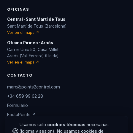
OFICINAS
Central · Sant Martí de Tous
Sant Martí de Tous (Barcelona)
Ver en el mapa ↗
Oficina Pirineo · Araós
Carrer Únic 50, Casa Millet
Araós (Vall Ferrera) (Lleida)
Ver en el mapa ↗
CONTACTO
marc@points2control.com
+34 659 99 62 28
Formulario
FactuPoints ↗
/aviso-legal.php?lang=es
Usamos solo
cookies técnicas
necesarias
🍪
(idioma y sesión). No usamos cookies de