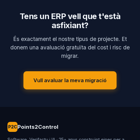
Tens un ERP vell que t'està
asfixiant?
És exactament el nostre tipus de projecte. Et
donem una avaluació gratuïta del cost i risc de
migrar.
Vull avaluar la meva migració
Points2Control
P2C
Software, Verifactu i IA · 25+ anys construïnt eines per a